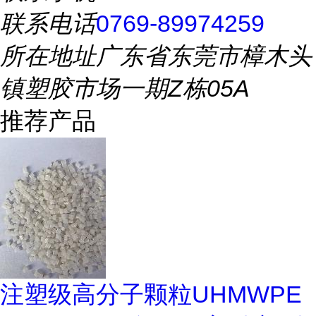
联系电话
0769-89974259
所在地址
广东省东莞市樟木头
镇塑胶市场一期Z栋05A
推荐产品
注塑级高分子颗粒UHMWPE