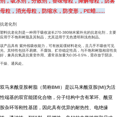
剂，吸水剂，分散剂，香味母粒，降解母粒，防雾
母粒，消光母粒，防缩水，防变形，PE蜡......
抗老化剂
塑料抗老化剂是一种用于吸收波长270-380纳米紫外光的抗老化剂，主要
应用于
不饱和树脂
及其制品，尤其适用于无色透明和浅色制品。
该产品具有 紫外线吸收能力，可有效延缓材料老化，且几乎不吸收可见
光。其特性包括不易燃、不腐蚀、贮存稳定性高，与不饱和树脂相容性良
好，兼具抗氧及抗黄变作用。通常添加量为0.05-0.5%，需存放于阴凉、
干燥、通风处。
双马来酰亚胺树脂（简称BMI）是以马来酰亚胺(MI)为活
性端基的双官能团化合物，分子结构中含有苯环、酰亚
胺杂环等刚性基团，因此具有优异的耐热性、电绝缘