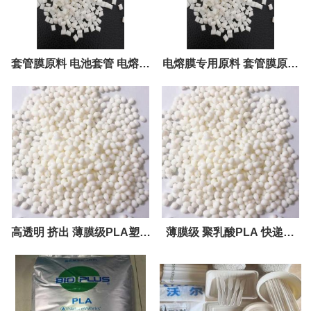
套管膜原料 电池套管 电熔套
电熔膜专用原料 套管膜原料
管膜PTT原料
PTT切片树脂
高透明 挤出 薄膜级PLA塑胶
薄膜级 聚乳酸PLA 快递袋
原材料 高透膜 聚乳酸环保鲜
保鲜袋 口罩膜 100全降解
花包装膜