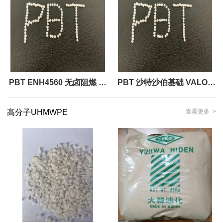
种材质棒材
PBT ENH4560 无卤阻燃 沙
PBT 沙特沙伯基础 VALOX
特SABIC
ENH4530 resin 无卤,阻燃,V-
高分子UHMWPE
查看更多 >
0