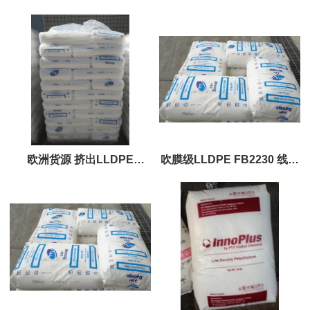
FB2310 ,FB1200 ,FB1350
博禄化工
欧洲货源 挤出LLDPE
吹膜级LLDPE FB2230 线性
FB1350 博禄化工
低密度聚乙烯 塑料袋薄膜原
料