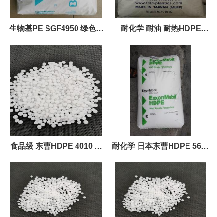
生物基PE SGF4950 绿色聚
耐化学 耐油 耐热HDPE
乙烯原料颗粒
8600A 日本东曹 挤出 中空
食品级 东曹HDPE 4010 吹
耐化学 日本东曹HDPE 5600
塑级 高韧性 乳白色
7300 挤出 中空成型 食品级