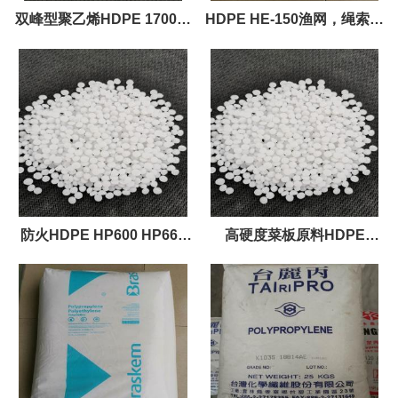
双峰型聚乙烯HDPE 1700双
HDPE HE-150渔网，绳索，
峰分子量PE
防尘网 纱窗塑料材料
防火HDPE HP600 HP660
高硬度菜板原料HDPE
阻燃级HDPE 防火PE
ME9180/LG化学 抗环境应力
下脆裂能力