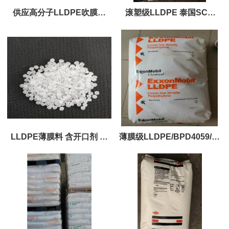
供应高分子LLDPE吹膜料
滚塑级LLDPE 泰国SCG
FB2230 高拉力高韧性耐寒
M735RUP 粉料 7个融脂 滚
适合重型包装
塑级 抗紫外线
LLDPE薄膜料 含开口剂 老
薄膜级LLDPE/BPD4059/马
化剂 218W 沙特
来西亚ETILINAS