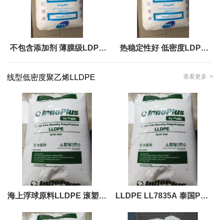
不包含添加剂 薄膜级LDPE
热稳定性好 低密度LDPE
FT3280 北欧化工
XL4201R
线型低密度聚乙烯LLDPE
查看更多 >
海上浮球原料LLDPE 滚塑聚
LLDPE LL7835A 泰国PTT
乙烯 抗紫外线PTTInnoPlus
化学 聚乙烯塑料