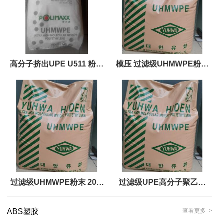
高分子挤出UPE U511 粉末
模压 过滤级UHMWPE粉末
POLIMAXX UHMWPE
500万超高分子量 活性炭滤
芯UPE原料
过滤级UHMWPE粉末 200-
过滤级UPE高分子聚乙烯
500万超高分子量 滤芯用原
UHMWPE 压制烧结加工成
ABS塑胶
查看更多 >