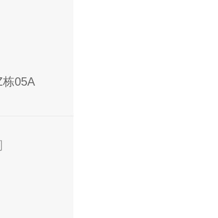
栋05A
司