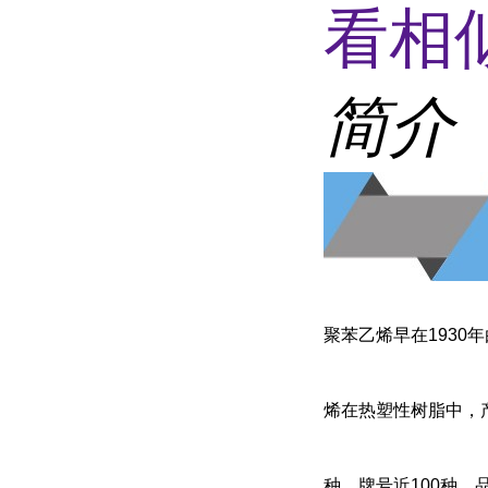
看相
简介
聚苯乙烯早在1930年
烯在热塑性树脂中，
种，牌号近100种，品