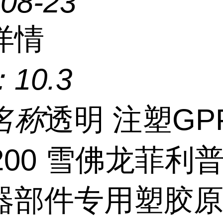
-08-23
详情
：
10.3
名称
透明 注塑GP
200 雪佛龙菲利
器部件专用塑胶