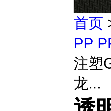
首页
PP P
注塑G
龙...
透明