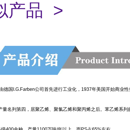
似产品 >
由德国I.G.Farben公司首先进行工业化，1937年美国开始商
产量名列第四，居聚乙烯、聚氯乙烯和聚丙烯之后。苯乙烯系列的树
级400余种，产量1100万吨/年以上，而PS占65%左右