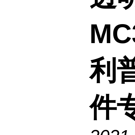
MC
利
件