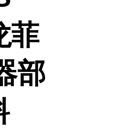
龙菲
器部
料