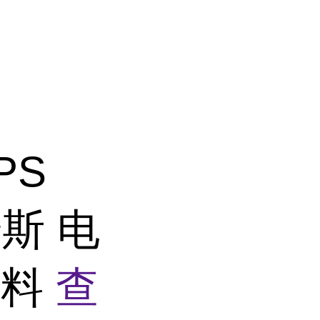
PS
普斯 电
原料
查