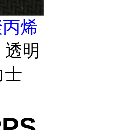
聚丙烯
 透明
力士
PS