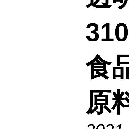
31
食
原