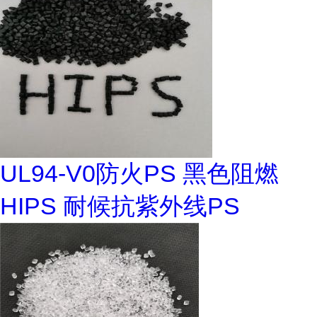
UL94-V0防火PS 黑色阻燃
HIPS 耐候抗紫外线PS