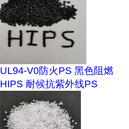
UL94-V0防火PS 黑色阻燃
HIPS 耐候抗紫外线PS