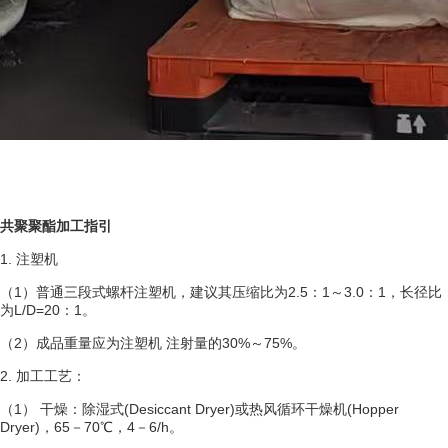
共聚聚酯加工指引
1. 注塑机
（1）普通
三段式
螺杆
注塑机
，建议其
压缩比
为2.5：1～3.0：1，
长径比
为L/D=20：1。
（2）成品重量应为注塑机 注射量的30%～75%。
2. 加工工艺：
（1） 干燥：除湿式(
Desiccant
Dryer)或
热风循环干燥机
(Hopper
Dryer)，65－70℃，4－6/h。