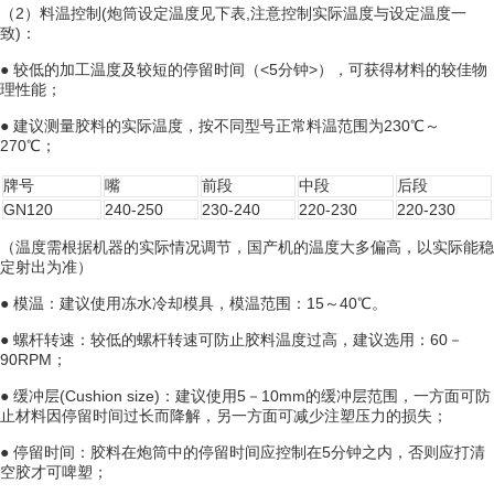
（2）料温控制(炮筒
设定温度
见下表,注意控制实际温度与设定温度一
致)：
● 较低的加工温度及较短的
停留时间
（<5分钟>），可获得材料的较佳
物
理性能
；
● 建议测量胶料的实际温度，按不同型号正常料温范围为230℃～
270℃；
牌号
嘴
前段
中段
后段
GN120
240-250
230-240
220-230
220-230
（温度需根据机器的实际情况调节，国产机的温度大多偏高，以实际能稳
定射出为准）
● 模温：建议使用冻水冷却模具，模温范围：15～40℃。
●
螺杆转速
：较低的螺杆转速可防止胶料温度过高，建议选用：60－
90RPM；
●
缓冲层
(Cushion size)：建议使用5－10mm的缓冲层范围，一方面可防
止材料因停留时间过长而降解，另一方面可减少注塑压力的损失；
● 停留时间：胶料在炮筒中的停留时间应控制在5分钟之内，否则应打清
空胶才可啤塑；