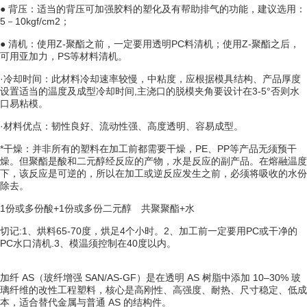
●
背压
：适当的背压可加强胶料的塑化及有帮助排气的功能，建议选用：
5－10kgf/cm2；
● 清机：使用Z-聚酯之前，一定要用透明PC料清机；使用Z-聚酯之后，
可用
亚加力
，
PS
等材料清机。
·
冷却时间
：此材料
冷却速率
较慢，中粘度，应根据模具结构、产品厚度
设置适当的温度及成型冷却时间,主
浇口
的脱模夹角要设计在3-5°否则水
口易粘模。
·材料优点：韧性良好、流动性强、高度透明、容易成型。
*干燥：并非所有的塑料在加工前都需要干燥，
PE
、
PP
等产品无须预干
燥。但聚酯是酸和二元醇经反应的产物，水是反应的副产品。在
熔融温度
下，该反应是可逆的，所以在加工或
逆反应
发生之前，必须将吸收的水份
除去。
1份或多份酸+1份或多份二元醇 共聚聚酯+水
切记:1、烘料65-70度，烘足4个小时。2、加工前一定要用PC或干净的
PC水口清机.3、模温须控制在40度以内。
加纤 AS（玻纤增强 SAN/AS-GF）是在透明 AS 树脂中添加 10–30% 玻
璃纤维的改性工程塑料，核心是
高刚性、高强度、耐热、尺寸稳定、低成
本
，适合替代金属与普通 AS 的结构件。