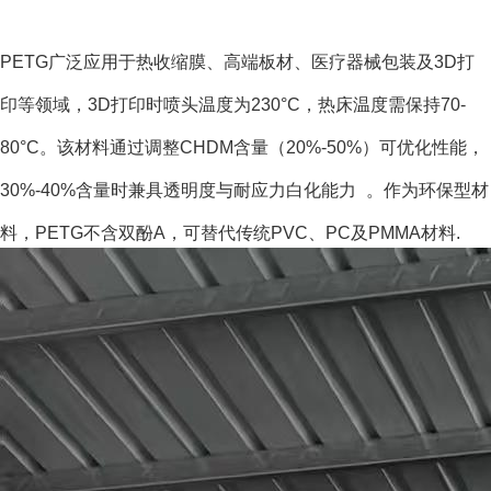
PETG广泛应用于
热收缩膜
、高端板材、医疗器械包装及
3D打
印
等领域，3D打印时喷头温度为230°C，热床温度需保持70-
80°C
。该材料通过调整
CHDM
含量（20%-50%）可优化性能，
30%-40%含量时兼具透明度与耐应力白化能力
。作为环保型材
料，PETG不含
双酚A
，可替代传统
PVC
、
PC
及
PMMA
材料.