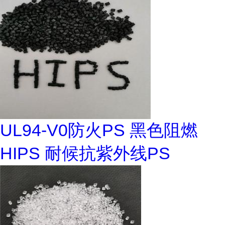
UL94-V0防火PS 黑色阻燃
HIPS 耐候抗紫外线PS