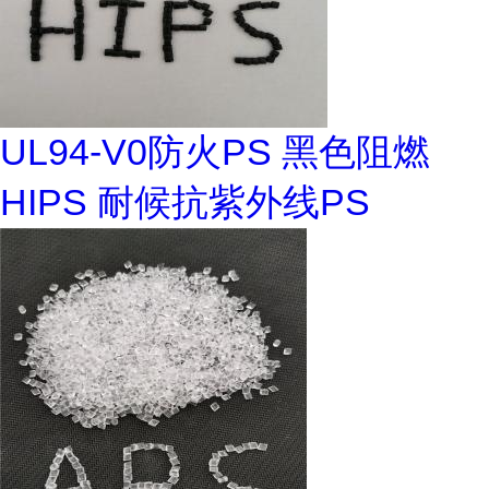
UL94-V0防火PS 黑色阻燃
HIPS 耐候抗紫外线PS