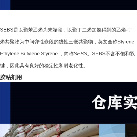
SEBS是以
聚苯乙烯
为末端段，以
聚丁二烯
加氢得到的
乙烯-丁
烯共聚物
为中间弹性
嵌段
的线性三嵌
共聚物
，英文全称Styrene
Ethylene Butylene Styrene ，简称
SEBS
。SEBS不含不饱和双
键，因此具有良好的稳定性和
耐老化性
。
胶粘剂用