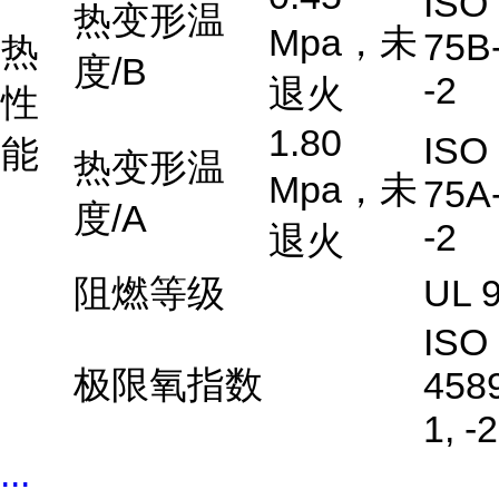
ISO
热变形温
Mpa，未
75B-
热
度/B
-2
退火
性
1.80
ISO
能
热变形温
Mpa，未
75A-
度/A
-2
退火
阻燃等级
UL 
ISO
极限氧指数
458
1, -2
...