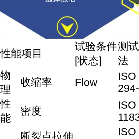
试验条件
测试
性能项目
[状态]
法
物
ISO
收缩率
Flow
294
理
性
ISO
密度
118
能
ISO
断裂点拉伸