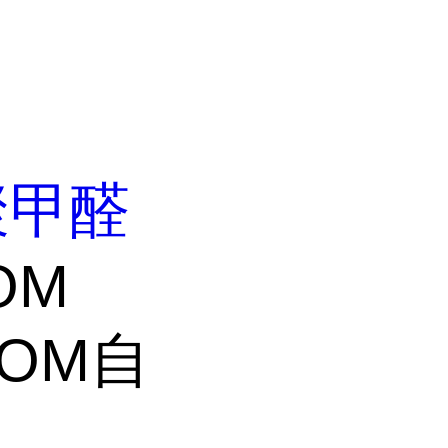
聚甲醛
OM
POM自