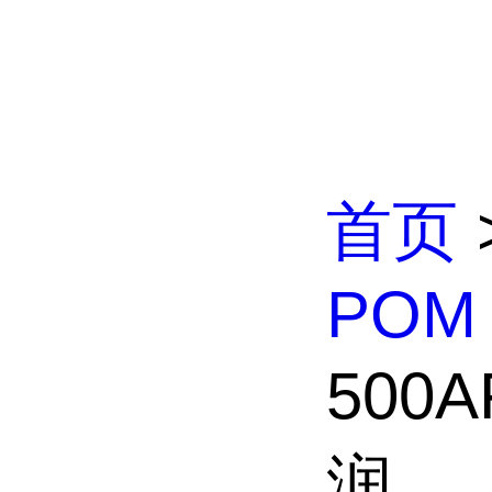
首页
POM
500
润...