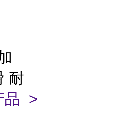
 加
 耐
品 >