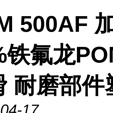
M 500AF 
%铁氟龙PO
滑 耐磨部件
-04-17