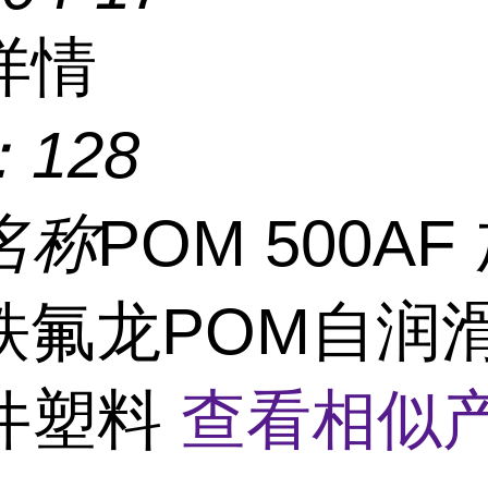
详情
：
128
名称
POM 500AF
铁氟龙POM自润滑
件塑料
查看相似产