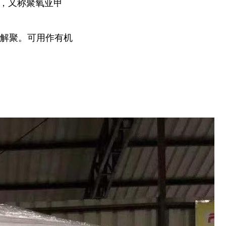
赛钢"，又称聚氧亚甲
热解聚。可用作有机