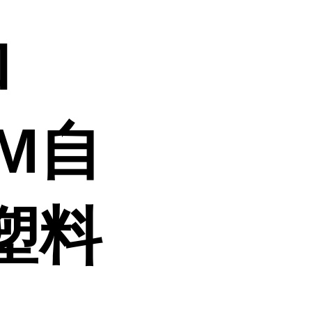
加
M自
塑料