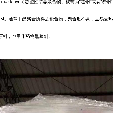
formaldehyde)热塑性结晶聚合物。被誉为"超钢"或者"
OM。通常甲醛聚合所得之聚合物，聚合度不高，且易受
原料，也用作药物熏蒸剂。