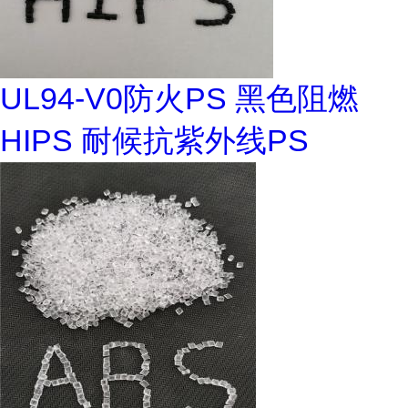
UL94-V0防火PS 黑色阻燃
HIPS 耐候抗紫外线PS