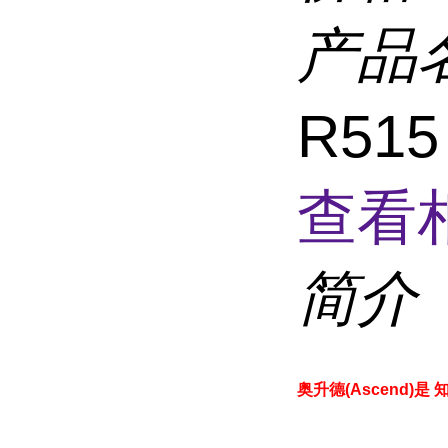
产品
R51
查看
简介
奥升德(Ascend)