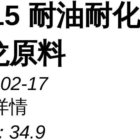
15 耐油耐
龙原料
-02-17
详情
：
34.9