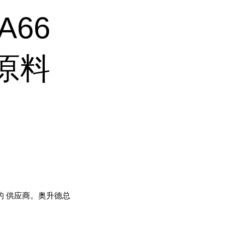
A66
龙原料
的 供应商。奥升德总