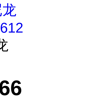
尼龙
 612
龙
66