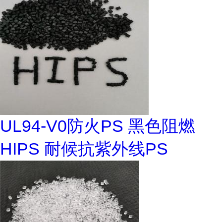
UL94-V0防火PS 黑色阻燃
HIPS 耐候抗紫外线PS