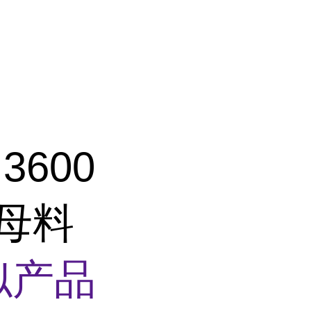
3600
 母料
似产品