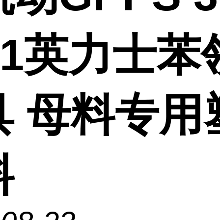
01英力士苯
具 母料专用
料