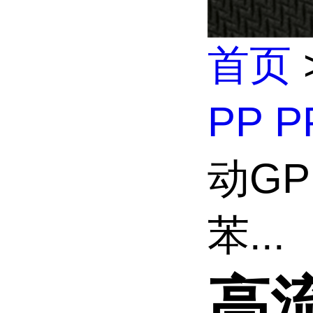
首页
PP P
动GP
苯...
高流