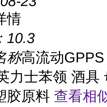
-08-23
详情
：
10.3
名称
高流动GPPS 
1英力士苯领 酒具
塑胶原料
查看相