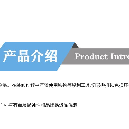
险品。在装卸过程中严禁使用铁钩等锐利工具,切忌抛掷以免损坏
,不可与有毒及腐蚀性和易燃易爆品混装