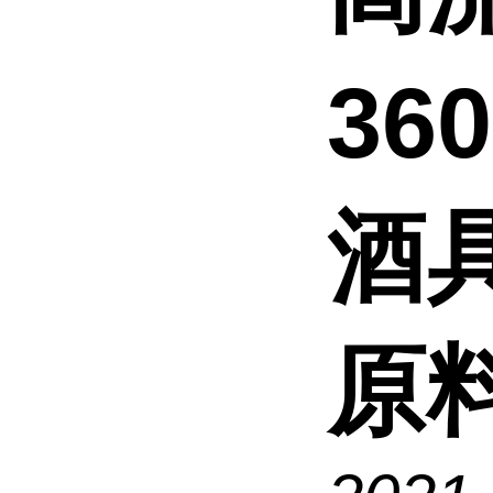
36
酒
原