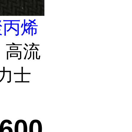
聚丙烯
 高流
英力士
600